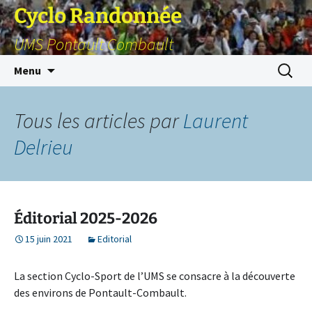
Cyclo Randonnée
UMS Pontault Combault
Aller
Recherc
Menu
au
contenu
Tous les articles par
Laurent
Delrieu
Éditorial 2025-2026
15 juin 2021
Editorial
La section Cyclo-Sport de l’UMS se consacre à la découverte
des environs de Pontault-Combault.