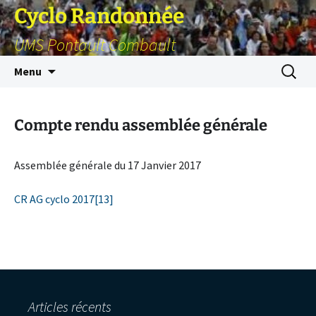
Cyclo Randonnée
UMS Pontault Combault
Aller
Recherc
Menu
au
contenu
Compte rendu assemblée générale
Assemblée générale du 17 Janvier 2017
CR AG cyclo 2017[13]
Articles récents